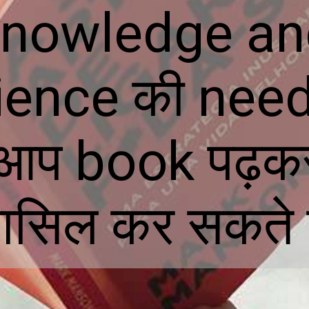
knowledge an
ence की need 
 आप book पढ़कर 
ासिल कर सकते ह