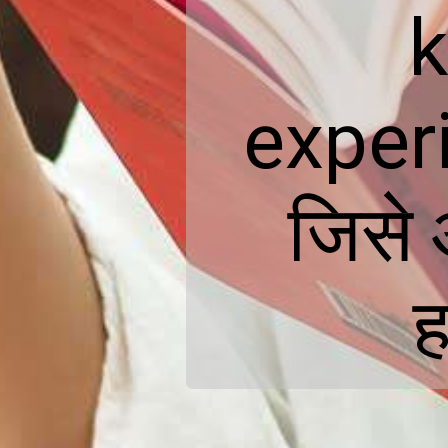
experi
जिसे
ह