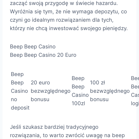
zacząć swoją przygodę w świecie hazardu.
Wyróżnia się tym, że nie wymaga depozytu, co
czyni go idealnym rozwiązaniem dla tych,
którzy nie chcą inwestować swojego pieniędzy.
Beep Beep Casino
Beep Beep Casino 20 Euro
Beep
Beep
Be
Beep
20 euro
100 zł
Beep
Be
Casino
bezwzględnego
bezwzględnego
Casino
Ca
no
bonusu
bonusu
100zl
log
deposit
Jeśli szukasz bardziej tradycyjnego
rozwiązania, to warto zwrócić uwagę na beep