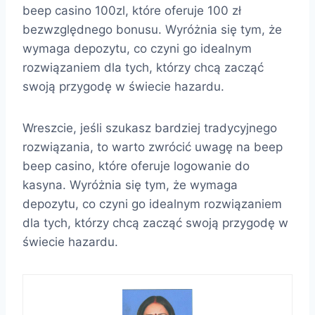
beep casino 100zl, które oferuje 100 zł
bezwzględnego bonusu. Wyróżnia się tym, że
wymaga depozytu, co czyni go idealnym
rozwiązaniem dla tych, którzy chcą zacząć
swoją przygodę w świecie hazardu.
Wreszcie, jeśli szukasz bardziej tradycyjnego
rozwiązania, to warto zwrócić uwagę na beep
beep casino, które oferuje logowanie do
kasyna. Wyróżnia się tym, że wymaga
depozytu, co czyni go idealnym rozwiązaniem
dla tych, którzy chcą zacząć swoją przygodę w
świecie hazardu.