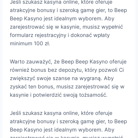
Jeśli szukasz kasyna online, które oferuje
atrakcyjne bonusy i szeroką gamę gier, to Beep
Beep Kasyno jest idealnym wyborem. Aby
zarejestrować się w kasynie, musisz wypełnić
formularz rejestracyjny i dokonać wpłaty
minimum 100 zł.
Warto zauważyć, że Beep Beep Kasyno oferuje
również bonus bez depozytu, który pozwoli Ci
zwiększyć swoje szanse na wygraną. Aby
zyskać ten bonus, musisz zarejestrować się w
kasynie i potwierdzić swoją tożsamość.
Jeśli szukasz kasyna online, które oferuje
atrakcyjne bonusy i szeroką gamę gier, to Beep
Beep Kasyno jest idealnym wyborem. Aby
zarejestrować się w kasynie, musisz wypełnić