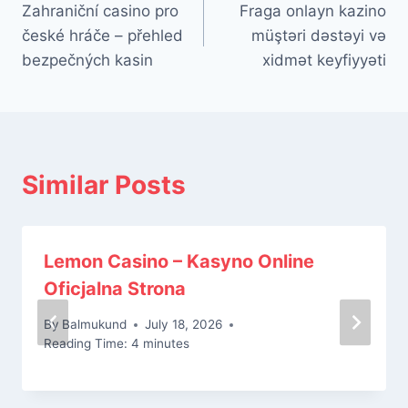
Zahraniční casino pro
Fraga onlayn kazino
navigation
české hráče – přehled
müştəri dəstəyi və
bezpečných kasin
xidmət keyfiyyəti
Similar Posts
Lemon Casino – Kasyno Online
Oficjalna Strona
By
Balmukund
July 18, 2026
Reading Time:
4
minutes