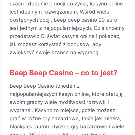
czasu i dodanie emocji do życia, kasyno online
jest idealnym rozwiązaniem. Wśród wielu
dostępnych opcji, beep beep casino 20 euro
jest jednym z najpopularniejszych. Dziś chcemy
przedstawić Ci świat kasyna online i pokazać,
jak możesz korzystać z bonusów, aby
zwiększyć swoje szanse na wygraną.
Beep Beep Casino – co to jest?
Beep Beep Casino to jeden z
najpopularniejszych kasyn online, które oferują
swoim graczy wiele możliwości rozrywki i
wygranej. Kasyno to miejsce, gdzie możesz
grać w różne gry hazardowe, takie jak ruletka,
blackjack, automatyczne gry hazardowe i wiele
innych. Wśród jego zalet jest możliwość