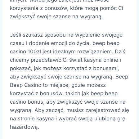
korzystania z bonusów, które mogą pomóc Ci
zwiększyć swoje szanse na wygraną.
Jeśli szukasz sposobu na wypalenie swojego
czasu i dodanie emocji do życia, beep beep
casino 100zl jest idealnym rozwiązaniem. Dziś
chcemy przedstawić Ci świat kasyna online i
pokazać, jak możesz korzystać z bonusami,
aby zwiększyć swoje szanse na wygraną. Beep
Beep Casino to miejsce, gdzie możesz
korzystać z bonusów, takich jak beep beep
casino bonus, aby zwiększyć swoje szanse na
wygraną. Aby zacząć, musisz zarejestrować się
na stronie kasyna i wybrać swoją ulubioną grę
hazardową.