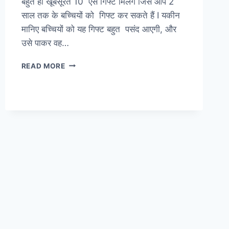
बहुत ही खूबसूरत 10 ऐसे गिफ्ट मिलेंगे जिसे आप 2
साल तक के बच्चियों को गिफ्ट कर सकते हैं I यकीन
मानिए बच्चियों को यह गिफ्ट बहुत पसंद आएगी, और
उसे पाकर वह…
2
READ MORE
साल
के
बच्चे
के
लिए
बर्थडे
गिफ्ट
जो
उन्हें
बहुत
पसंद
आएगा