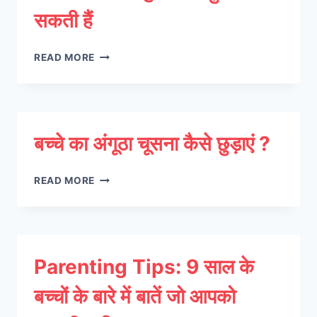
लगाएं
सकती हैं
7
READ MORE
PARENTING
MISTAKES
जो
आपके
बच्चे
बच्चे का अंगूठा चूसना कैसे छुड़ाएं ?
को
नुकसान
पहुंचा
बच्चे
READ MORE
सकती
का
हैं
अंगूठा
चूसना
कैसे
छुड़ाएं
Parenting Tips: 9 साल के
?
बच्चों के बारे में बातें जो आपको