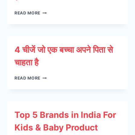
अपनी
READ MORE
बेटी
के
लिए
बेस्ट
पापा
4 चीजें जो एक बच्चा अपने पिता से
कैसे
बनें
चाहता है
?
4
READ MORE
चीजें
जो
एक
बच्चा
अपने
Top 5 Brands in India For
पिता
से
Kids & Baby Product
चाहता
है