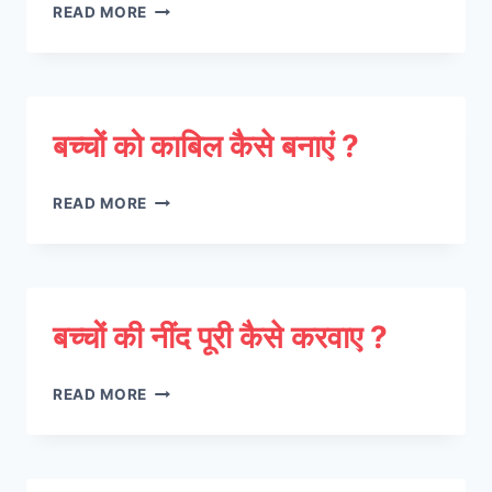
स्मार्टफोन(SMARTPHONE)
READ MORE
के
साइड
इफेक्ट
बच्चों को काबिल कैसे बनाएं ?
बच्चों
READ MORE
को
काबिल
कैसे
बनाएं
?
बच्चों की नींद पूरी कैसे करवाए ?
बच्चों
READ MORE
की
नींद
पूरी
कैसे