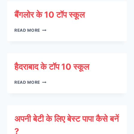
स्कूल
बैंगलोर के 10 टॉप स्कूल
बैंगलोर
READ MORE
के
10
टॉप
स्कूल
हैदराबाद के टॉप 10 स्कूल
हैदराबाद
READ MORE
के
टॉप
10
स्कूल
अपनी बेटी के लिए बेस्ट पापा कैसे बनें
?