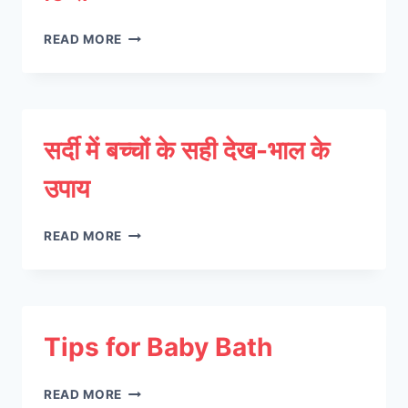
करना
READ MORE
हो
अपने
बच्चों
का
सही
सर्दी में बच्चों के सही देख-भाल के
विकास
तो
उपाय
अपनाएं
ये
7
सर्दी
READ MORE
पॉजिटिव
में
पेरेंटिंग
बच्चों
टिप्स
के
सही
देख-
Tips for Baby Bath
भाल
के
उपाय
TIPS
READ MORE