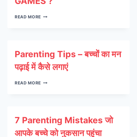
GAMES ?
असरदार
तारिके
WHY
READ MORE
KIDS
LOVE
VIDEO
GAMES
?
Parenting Tips – बच्चों का मन
पढ़ाई में कैसे लगाएं
PARENTING
READ MORE
TIPS
–
बच्चों
का
मन
7 Parenting Mistakes जो
पढ़ाई
में
आपके बच्चे को नुकसान पहुंचा
कैसे