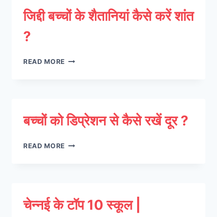
करवाए
जिद्दी बच्चों के शैतानियां कैसे करें शांत
?
?
जिद्दी
READ MORE
बच्चों
के
शैतानियां
कैसे
करें
बच्चों को डिप्रेशन से कैसे रखें दूर ?
शांत
?
बच्चों
READ MORE
को
डिप्रेशन
से
कैसे
रखें
चेन्नई के टॉप 10 स्कूल |
दूर
?